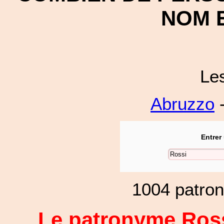
NOM E
Le
Abruzzo
-
Entrer
1004 patro
Le patronyme Ross