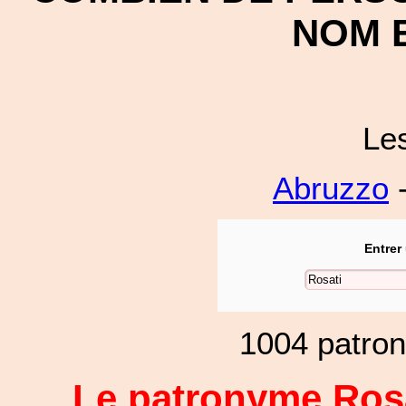
NOM E
Le
Abruzzo
-
Entrer
1004 patro
Le patronyme Rosa