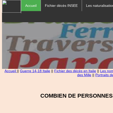
Accueil
Fichier décès INSEE
Les naturalisatio
Accueil
||
Guerre 14-18 Italie
||
Fichier des décès en Italie
||
Les noms
des Mille
||
Portraits d
COMBIEN DE PERSONNES 