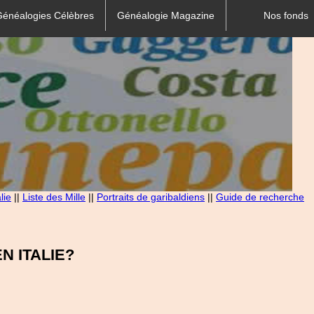
Généalogies Célèbres
Généalogie Magazine
Nos fonds
lie
||
Liste des Mille
||
Portraits de garibaldiens
||
Guide de recherche
 ITALIE?