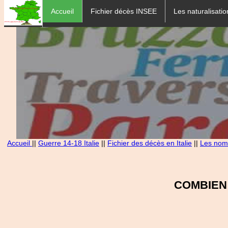
Accueil
Fichier décès INSEE
Les naturalisatio
Accueil
||
Guerre 14-18 Italie
||
Fichier des décès en Italie
||
Les noms
COMBIEN