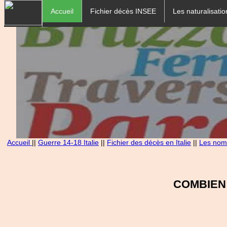
Accueil
Fichier décès INSEE
Les naturalisatio
Accueil
||
Guerre 14-18 Italie
||
Fichier des décès en Italie
||
Les noms
COMBIEN