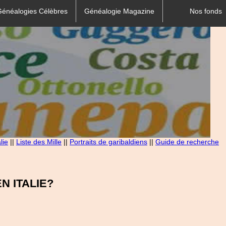
Généalogies Célèbres
Généalogie Magazine
Nos fonds
lie
||
Liste des Mille
||
Portraits de garibaldiens
||
Guide de recherche
 ITALIE?