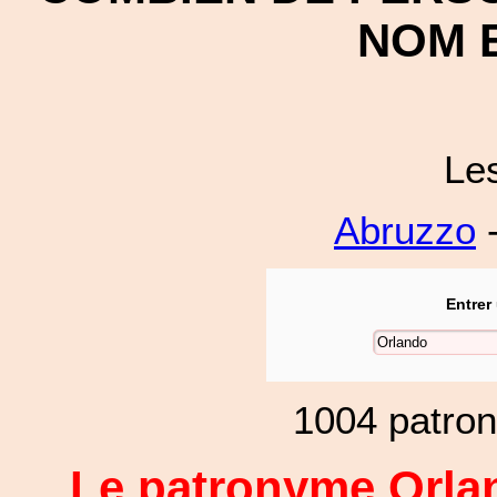
NOM E
Le
Abruzzo
-
Entrer
1004 patro
Le patronyme Orlan