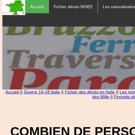
Accueil
Fichier décès INSEE
Les naturalisatio
Accueil
||
Guerre 14-18 Italie
||
Fichier des décès en Italie
||
Les noms
des Mille
||
Portraits d
COMBIEN DE PERS