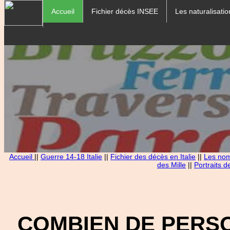
Accueil
Fichier décès INSEE
Les naturalisatio
Accueil
||
Guerre 14-18 Italie
||
Fichier des décès en Italie
||
Les noms
des Mille
||
Portraits d
COMBIEN DE PERS