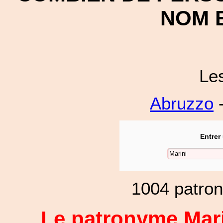
NOM E
Le
Abruzzo
-
Entrer
1004 patro
Le patronyme Mari