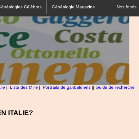
Généalogies Célèbres
Généalogie Magazine
Nos fonds
lie
||
Liste des Mille
||
Portraits de garibaldiens
||
Guide de recherche
 ITALIE?