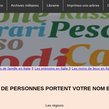
ns
Archives militaires
Librairie
Imprimez-vos-arbres
 de famille en Italie
||
Les prénoms en Italie
||
Les noms de lieux en Ita
 DE PERSONNES PORTENT VOTRE NOM EN
Les régions