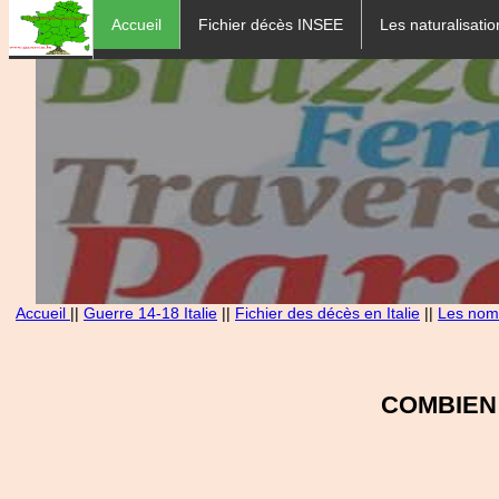
Accueil
Fichier décès INSEE
Les naturalisatio
Accueil
||
Guerre 14-18 Italie
||
Fichier des décès en Italie
||
Les noms
COMBIEN