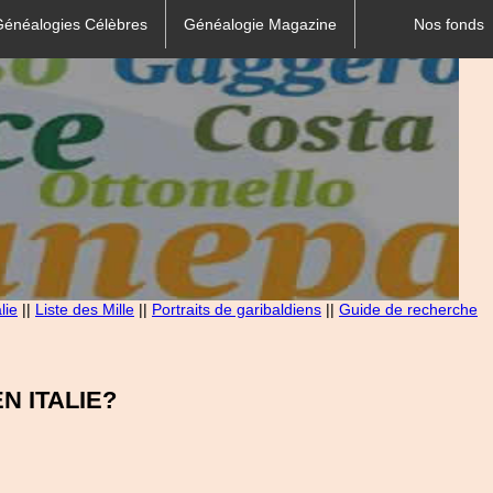
Généalogies Célèbres
Généalogie Magazine
Nos fonds
lie
||
Liste des Mille
||
Portraits de garibaldiens
||
Guide de recherche
 ITALIE?