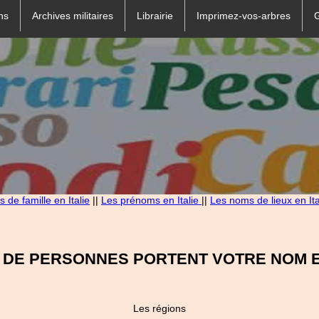
ns
Archives militaires
Librairie
Imprimez-vos-arbres
 de famille en Italie
||
Les prénoms en Italie
||
Les noms de lieux en Ita
 DE PERSONNES PORTENT VOTRE NOM EN
Les régions