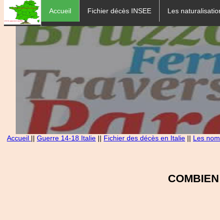
Accueil
Fichier décès INSEE
Les naturalisatio
Accueil
||
Guerre 14-18 Italie
||
Fichier des décès en Italie
||
Les noms
COMBIEN