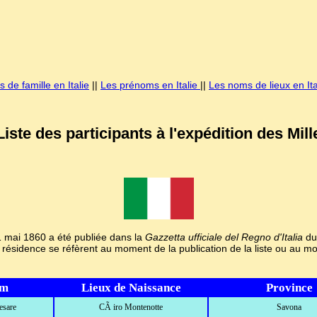
 de famille en Italie
||
Les prénoms en Italie
||
Les noms de lieux en Ita
Liste des participants à l'expédition des Mill
1 mai 1860 a été publiée dans la
Gazzetta ufficiale del Regno d'Italia
du 
a résidence se réfèrent au moment de la publication de la liste ou au 
om
Lieux de Naissance
Province
esare
CÃ iro Montenotte
Savona