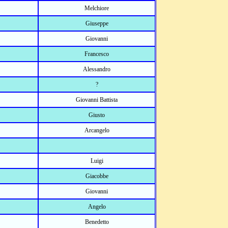
Melchiore
Giuseppe
Giovanni
Francesco
Alessandro
?
Giovanni Battista
Giusto
Arcangelo
Luigi
Giacobbe
Giovanni
Angelo
Benedetto