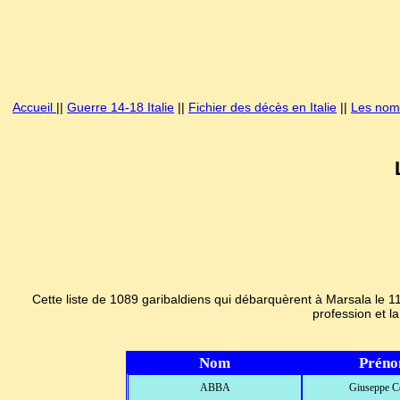
Accueil
||
Guerre 14-18 Italie
||
Fichier des décès en Italie
||
Les noms
Cette liste de 1089 garibaldiens qui débarquèrent à Marsala le 1
profession et l
Nom
Prén
ABBA
Giuseppe C