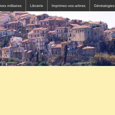
ves militaires
Librairie
Imprimez-vos-arbres
Généalogies