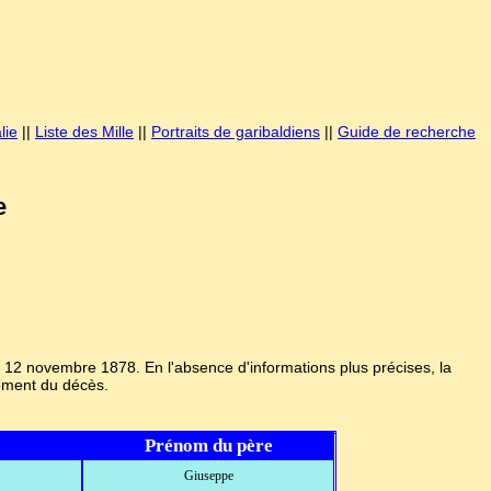
lie
||
Liste des Mille
||
Portraits de garibaldiens
||
Guide de recherche
e
12 novembre 1878. En l'absence d'informations plus précises, la
moment du décès.
Prénom du père
Giuseppe