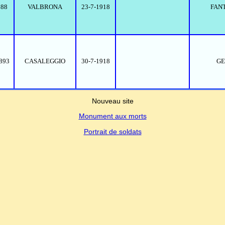
888
VALBRONA
23-7-1918
FAN
1893
CASALEGGIO
30-7-1918
GE
Nouveau site
Monument aux morts
Portrait de soldats