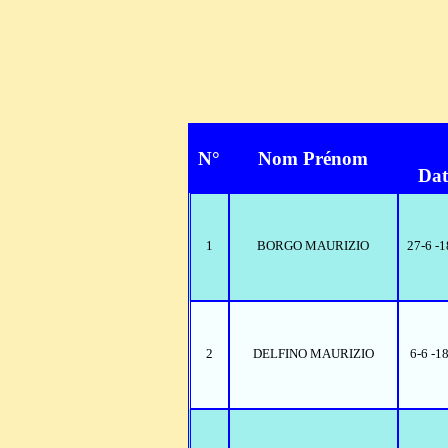
N°
Nom Prénom
Dat
1
BORGO MAURIZIO
27-6 -
2
DELFINO MAURIZIO
6-6 -1