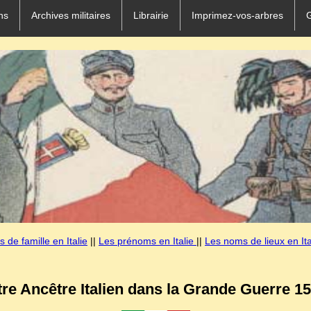
ns
Archives militaires
Librairie
Imprimez-vos-arbres
 de famille en Italie
||
Les prénoms en Italie
||
Les noms de lieux en Ita
tre Ancêtre Italien dans la Grande Guerre 15