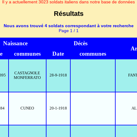
Il y a actuellement 3023 soldats italiens dans notre base de données
Résultats
Nous avons trouvé 4 soldats correspondant à votre recherche
Page 1 / 1
Naissance
Décès
A
e
communes
Date
communes
CASTAGNOLE
1895
28-9-1918
FAN
MONFERRATO
884
CUNEO
20-1-1918
AL