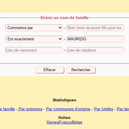
Entrer un nom de famille
-
-
-
Statistiques
 famille
-
Par prénoms
-
Par communes d'origine
-
Par Unités
-
Par li
fiches
GeneaFrancoBelge