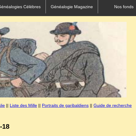
Généalogies Célèbres
Généalogie Magazine
Nos fonds
lie
||
Liste des Mille
||
Portraits de garibaldiens
||
Guide de recherche
-18