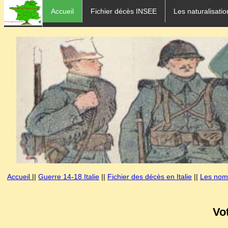
Accueil
Fichier décès INSEE
Les naturalisatio
Accueil
||
Guerre 14-18 Italie
||
Fichier des décès en Italie
||
Les noms
Vo