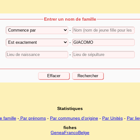
Entrer un nom de famille
-
-
-
Statistiques
 famille
-
Par prénoms
-
Par communes d'origine
-
Par Unités
-
Par li
fiches
GeneaFrancoBelge