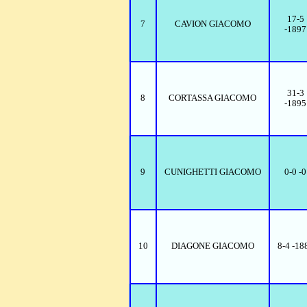
17-5
7
CAVION GIACOMO
-1897
31-3
8
CORTASSA GIACOMO
-1895
9
CUNIGHETTI GIACOMO
0-0 -0
10
DIAGONE GIACOMO
8-4 -18