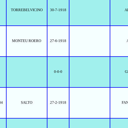
TORREBELVICINO
30-7-1918
A
MONTEU ROERO
27-6-1918
0-0-0
G
84
SALTO
27-2-1918
FA