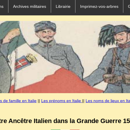
ns
Archives militaires
Librairie
Imprimez-vos-arbres
 de famille en Italie
||
Les prénoms en Italie
||
Les noms de lieux en Ita
tre Ancêtre Italien dans la Grande Guerre 15