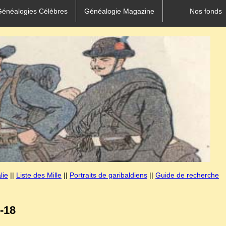
Généalogies Célèbres
Généalogie Magazine
Nos fonds
lie
||
Liste des Mille
||
Portraits de garibaldiens
||
Guide de recherche
-18