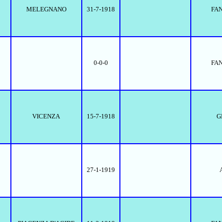
MELEGNANO
31-7-1918
FA
0-0-0
FA
VICENZA
15-7-1918
G
27-1-1919