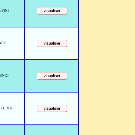
LPINI
ART.
ENIO
NTERIA