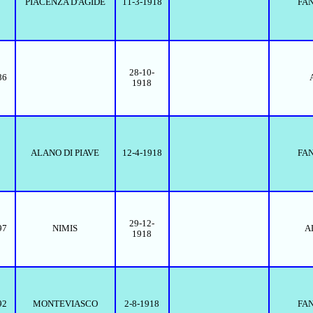
PIACENZA D'AGIDE
11-3-1918
FA
28-10-
86
1918
ALANO DI PIAVE
12-4-1918
FA
29-12-
97
NIMIS
A
1918
92
MONTEVIASCO
2-8-1918
FA