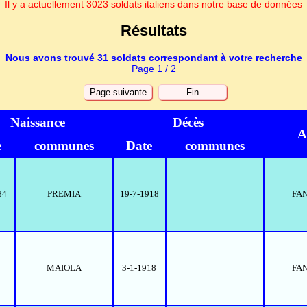
Il y a actuellement 3023 soldats italiens dans notre base de données
Résultats
Nous avons trouvé 31 soldats correspondant à votre recherche
Page 1 / 2
Naissance
Décès
A
e
communes
Date
communes
84
PREMIA
19-7-1918
FA
MAIOLA
3-1-1918
FA