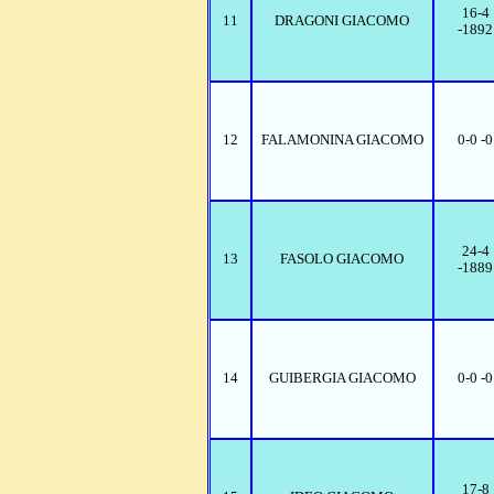
16-4
11
DRAGONI GIACOMO
-1892
12
FALAMONINA GIACOMO
0-0 -0
24-4
13
FASOLO GIACOMO
-1889
14
GUIBERGIA GIACOMO
0-0 -0
17-8