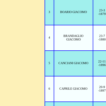
23-3
3
BOARIO GIACOMO
-1879
BRANDAGLIO
23-7
4
GIACOMO
-1880
22-11
5
CANCIANI GIACOMO
-1896
20-9
6
CAPRILE GIACOMO
-1897