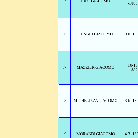
15
IDEO GIACOMO
-1888
16
LUNGHI GIACOMO
0-0 -18
10-10
17
MAZZIER GIACOMO
-1882
18
MICHELIZZA GIACOMO
3-6 -18
19
MORANDI GIACOMO
4-3 -18