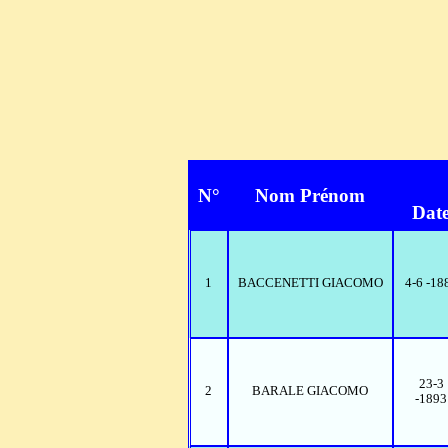
N°
Nom Prénom
Dat
1
BACCENETTI GIACOMO
4-6 -18
23-3
2
BARALE GIACOMO
-1893