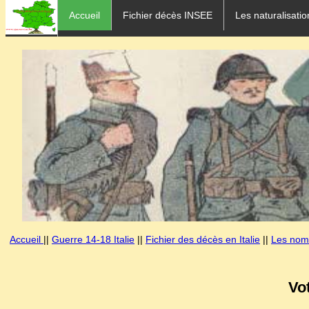
Accueil
Fichier décès INSEE
Les naturalisatio
Accueil
||
Guerre 14-18 Italie
||
Fichier des décès en Italie
||
Les noms
Vo