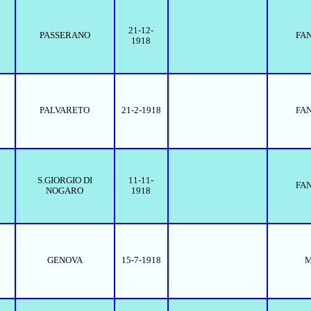
21-12-
PASSERANO
FA
1918
PALVARETO
21-2-1918
FA
S.GIORGIO DI
11-11-
FA
NOGARO
1918
GENOVA
15-7-1918
M