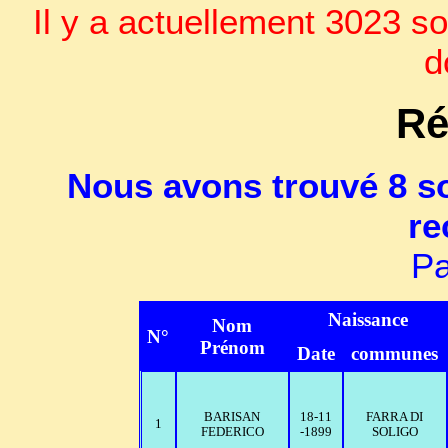
Il y a actuellement 3023 so
d
Ré
Nous avons trouvé 8 so
re
Pa
Naissance
Nom
N°
Prénom
Date
communes
BARISAN
18-11
FARRA DI
1
FEDERICO
-1899
SOLIGO