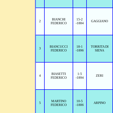
BIANCHI
15-2
2
GAGGIANO
FEDERICO
-1884
BIANCUCCI
18-1
TORRITA DI
3
FEDERICO
-1896
SIENA
BIASETTI
1-5
4
ZERI
FEDERICO
-1894
MARTINO
10-5
5
ARPINO
FEDERICO
-1886