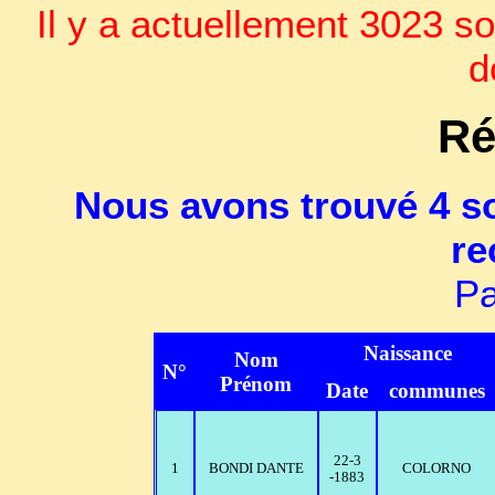
Il y a actuellement 3023 so
d
Ré
Nous avons trouvé 4 so
re
Pa
Naissance
Nom
N°
Prénom
Date
communes
22-3
1
BONDI DANTE
COLORNO
-1883