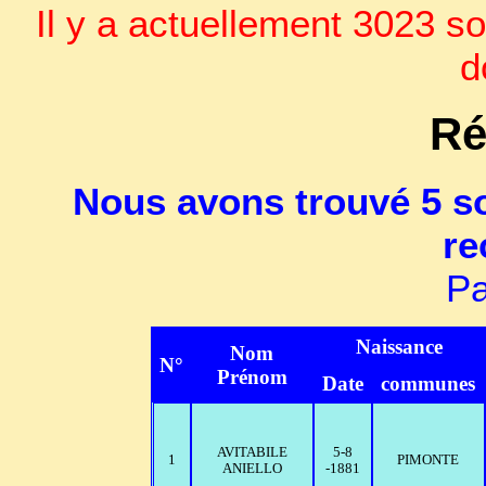
Il y a actuellement 3023 so
d
Ré
Nous avons trouvé 5 so
re
Pa
Naissance
Nom
N°
Prénom
Date
communes
AVITABILE
5-8
1
PIMONTE
ANIELLO
-1881