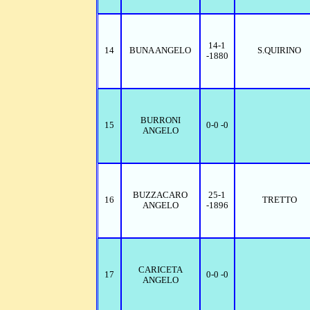
14-1
14
BUNA ANGELO
S.QUIRINO
-1880
BURRONI
15
0-0 -0
ANGELO
BUZZACARO
25-1
16
TRETTO
ANGELO
-1896
CARICETA
17
0-0 -0
ANGELO