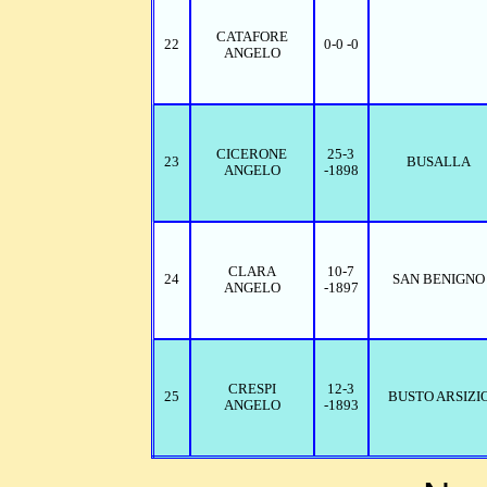
CATAFORE
22
0-0 -0
ANGELO
CICERONE
25-3
23
BUSALLA
ANGELO
-1898
CLARA
10-7
24
SAN BENIGNO
ANGELO
-1897
CRESPI
12-3
25
BUSTO ARSIZI
ANGELO
-1893