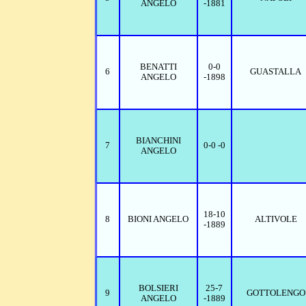
ANGELO
-1881
BENATTI
0-0
6
GUASTALLA
ANGELO
-1898
BIANCHINI
7
0-0 -0
ANGELO
18-10
8
BIONI ANGELO
ALTIVOLE
-1889
BOLSIERI
25-7
9
GOTTOLENGO
ANGELO
-1889