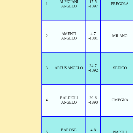
ALPIGIANI
17-5
1
PREGOLA
ANGELO
-1897
AMENTI
4-7
2
MILANO
ANGELO
-1881
24-7
3
ARTUS ANGELO
SEDICO
-1892
BALDIOLI
29-6
4
OMEGNA
ANGELO
-1893
BARONE
4-8
5
NAPOLI