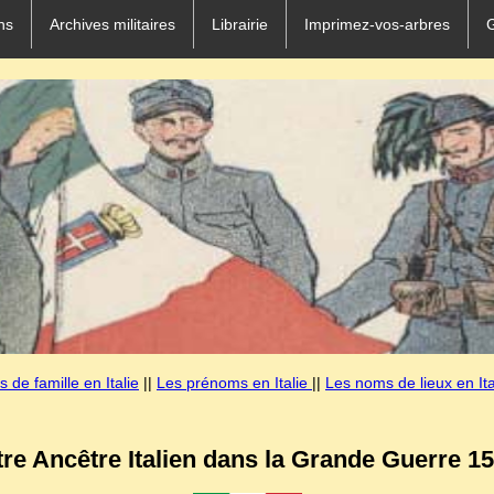
ns
Archives militaires
Librairie
Imprimez-vos-arbres
 de famille en Italie
||
Les prénoms en Italie
||
Les noms de lieux en Ita
tre Ancêtre Italien dans la Grande Guerre 15