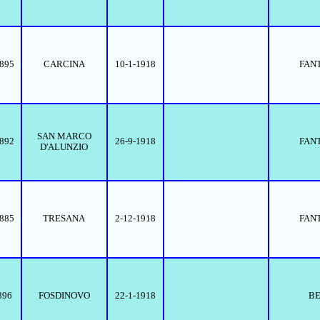
1895
CARCINA
10-1-1918
FAN
SAN MARCO
1892
26-9-1918
FAN
D'ALUNZIO
1885
TRESANA
2-12-1918
FAN
896
FOSDINOVO
22-1-1918
BE