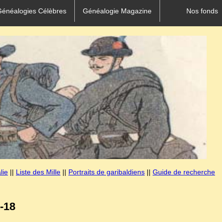
Généalogies Célèbres
Généalogie Magazine
Nos fonds
lie
||
Liste des Mille
||
Portraits de garibaldiens
||
Guide de recherche
-18