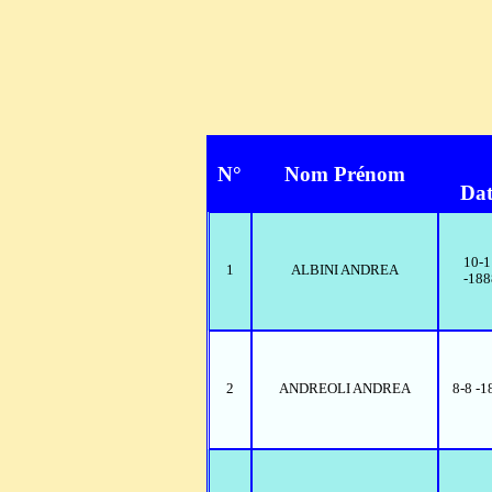
N°
Nom Prénom
Dat
10-1
1
ALBINI ANDREA
-188
2
ANDREOLI ANDREA
8-8 -1