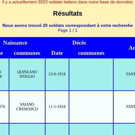
Il y a actuellement 3023 soldats italiens dans notre base de données
Résultats
Nous avons trouvé 20 soldats correspondant à votre recherche
Page 1 / 1
Naissance
Décès
A
e
communes
Date
communes
1
QUINZANO
23-6-1918
FAN
8
D'OGLIO
VAIANO
876
11-1-1918
FAN
CREMASCO