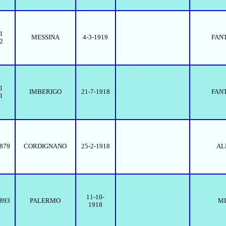
1
MESSINA
4-3-1919
FAN
2
1
IMBERIGO
21-7-1918
FAN
1
1879
CORDIGNANO
25-2-1918
AL
11-10-
1893
PALERMO
MI
1918