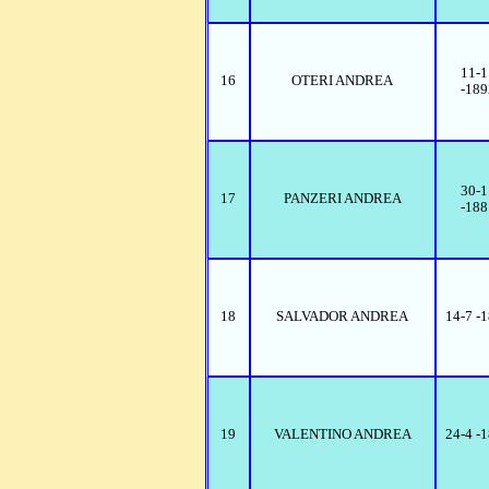
11-1
16
OTERI ANDREA
-189
30-1
17
PANZERI ANDREA
-188
18
SALVADOR ANDREA
14-7 -
19
VALENTINO ANDREA
24-4 -