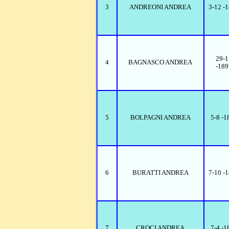
3
ANDREONI ANDREA
3-12 -
29-1
4
BAGNASCO ANDREA
-189
5
BOLPAGNI ANDREA
5-8 -1
6
BURATTI ANDREA
7-10 -
7
CROCI ANDREA
7-4 -1