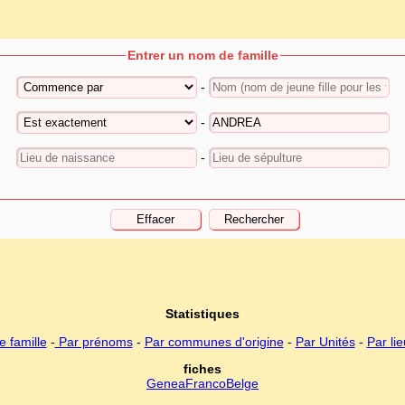
Entrer un nom de famille
-
-
-
Statistiques
 famille
-
Par prénoms
-
Par communes d'origine
-
Par Unités
-
Par li
fiches
GeneaFrancoBelge