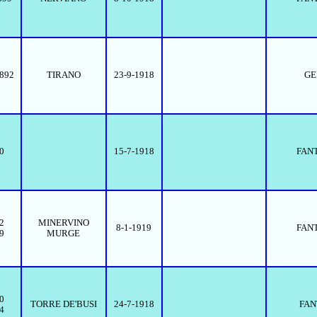
1892
TIRANO
23-9-1918
GE
-0
15-7-1918
FAN
2
MINERVINO
8-1-1919
FAN
9
MURGE
0
TORRE DE'BUSI
24-7-1918
FAN
4