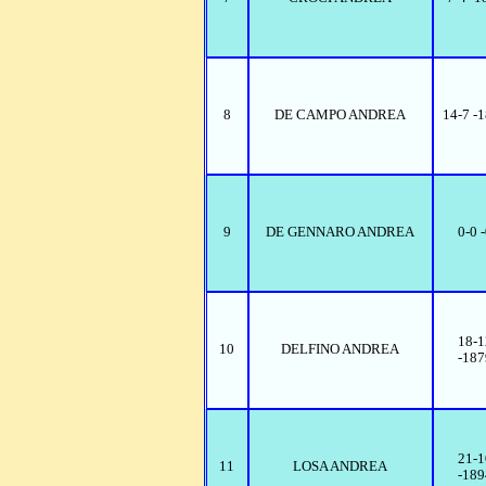
8
DE CAMPO ANDREA
14-7 -
9
DE GENNARO ANDREA
0-0 
18-1
10
DELFINO ANDREA
-187
21-1
11
LOSA ANDREA
-189