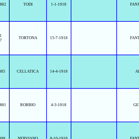
1882
TODI
1-1-1918
FAN
1
TORTONA
15-7-1918
FAN
7
885
CELLATICA
14-4-1918
A
1881
ROBBIO
4-3-1918
GE
899
NERVIANO
8-10-1918
FAN