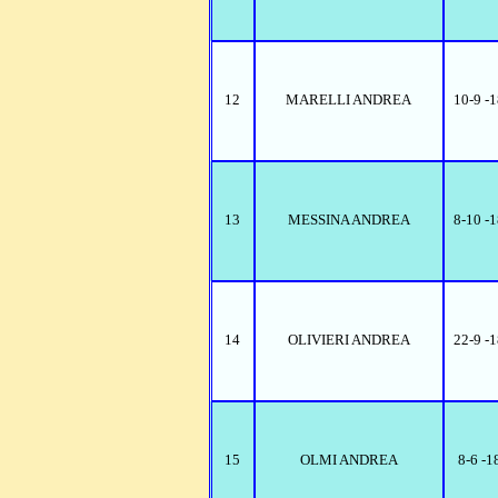
12
MARELLI ANDREA
10-9 -
13
MESSINA ANDREA
8-10 -
14
OLIVIERI ANDREA
22-9 -
15
OLMI ANDREA
8-6 -1