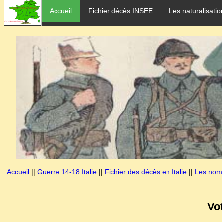
Accueil
Fichier décès INSEE
Les naturalisatio
Accueil
||
Guerre 14-18 Italie
||
Fichier des décès en Italie
||
Les noms
Vo