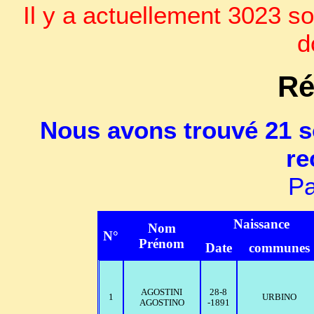
Il y a actuellement 3023 so
d
Ré
Nous avons trouvé 21 s
re
Pa
Naissance
Nom
N°
Prénom
Date
communes
AGOSTINI
28-8
1
URBINO
AGOSTINO
-1891