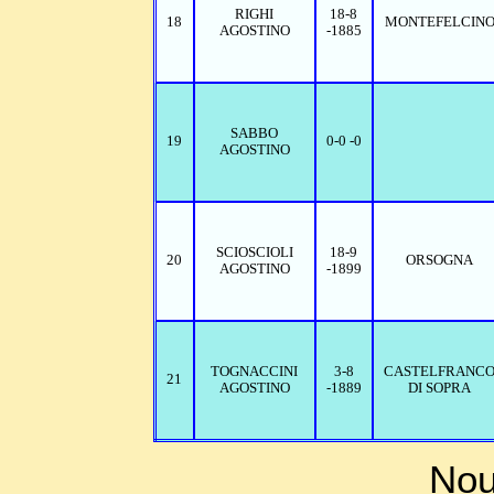
RIGHI
18-8
18
MONTEFELCIN
AGOSTINO
-1885
SABBO
19
0-0 -0
AGOSTINO
SCIOSCIOLI
18-9
20
ORSOGNA
AGOSTINO
-1899
TOGNACCINI
3-8
CASTELFRANC
21
AGOSTINO
-1889
DI SOPRA
Nou