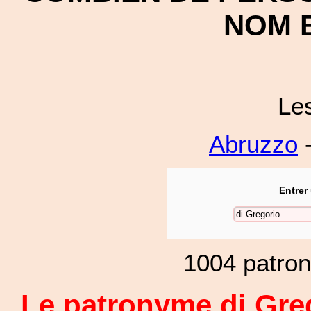
NOM E
Le
Abruzzo
-
Entrer
1004 patro
Le patronyme di Greg