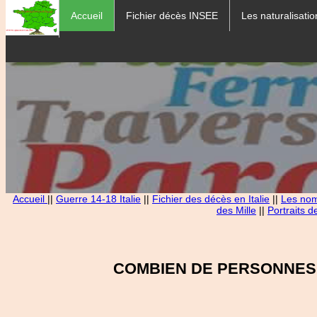
Accueil
Fichier décès INSEE
Les naturalisatio
Accueil
||
Guerre 14-18 Italie
||
Fichier des décès en Italie
||
Les noms
des Mille
||
Portraits d
COMBIEN DE PERSONNES 