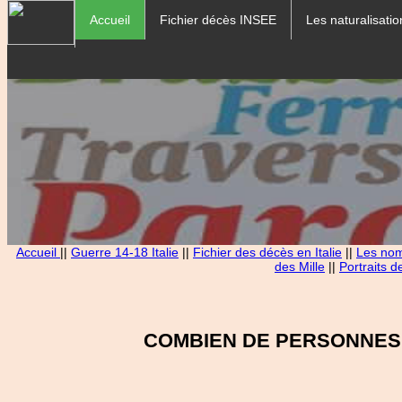
Accueil
Fichier décès INSEE
Les naturalisatio
Accueil
||
Guerre 14-18 Italie
||
Fichier des décès en Italie
||
Les noms
des Mille
||
Portraits d
COMBIEN DE PERSONNES 