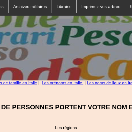
ns
Archives militaires
Librairie
Imprimez-vos-arbres
 de famille en Italie
||
Les prénoms en Italie
||
Les noms de lieux en Ita
 DE PERSONNES PORTENT VOTRE NOM EN
Les régions