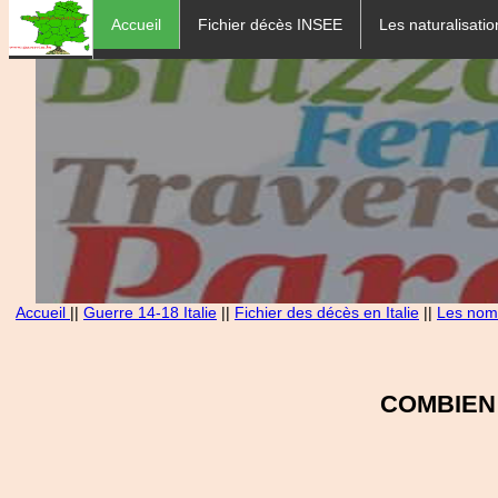
Accueil
Fichier décès INSEE
Les naturalisatio
Accueil
||
Guerre 14-18 Italie
||
Fichier des décès en Italie
||
Les noms
COMBIEN