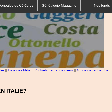
Généalogies Célèbres
Généalogie Magazine
Nos fonds
lie
||
Liste des Mille
||
Portraits de garibaldiens
||
Guide de recherche
 ITALIE?