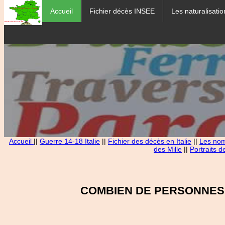
Accueil
Fichier décès INSEE
Les naturalisatio
Accueil
||
Guerre 14-18 Italie
||
Fichier des décès en Italie
||
Les noms
des Mille
||
Portraits d
COMBIEN DE PERSONNES 