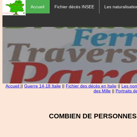
Accueil
Fichier décès INSEE
Les naturalisatio
Accueil
||
Guerre 14-18 Italie
||
Fichier des décès en Italie
||
Les noms
des Mille
||
Portraits d
COMBIEN DE PERSONNES 