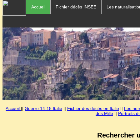
Accueil
Fichier décès INSEE
Les naturalisatio
Accueil
||
Guerre 14-18 Italie
||
Fichier des décès en Italie
||
Les noms
des Mille
||
Portraits d
Rechercher u